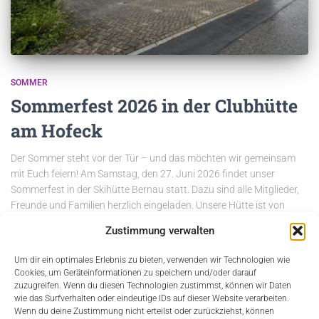
SOMMER
Sommerfest 2026 in der Clubhütte
am Hofeck
Der Sommer steht vor der Tür – und das möchten wir gemeinsam
mit Euch feiern! Am Samstag, den 27. Juni 2026 findet unser
Sommerfest in der Skihütte Bernau statt. Dazu sind alle Mitglieder,
Freunde und Familien herzlich eingeladen. Unsere Hütte ist von
Freitagnachmittag bis Sonntagvormittag reserviert. Wer möchte,
Zustimmung verwalten
kann also
Weiterlesen
Von
Alessia Helwig
, vor
2 Monaten
Um dir ein optimales Erlebnis zu bieten, verwenden wir Technologien wie
Cookies, um Geräteinformationen zu speichern und/oder darauf
zuzugreifen. Wenn du diesen Technologien zustimmst, können wir Daten
wie das Surfverhalten oder eindeutige IDs auf dieser Website verarbeiten.
Wenn du deine Zustimmung nicht erteilst oder zurückziehst, können