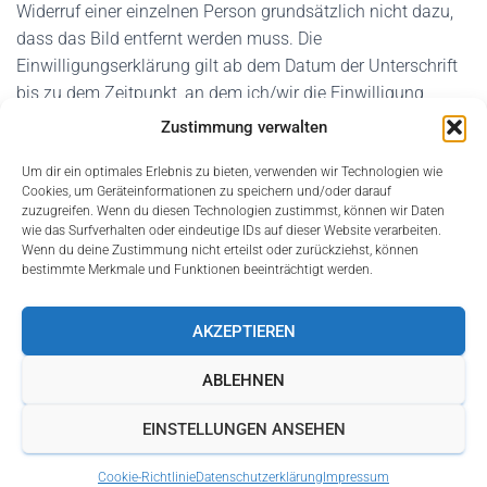
Widerruf einer einzelnen Person grundsätzlich nicht dazu,
dass das Bild entfernt werden muss. Die
Einwilligungserklärung gilt ab dem Datum der Unterschrift
bis zu dem Zeitpunkt, an dem ich/wir die Einwilligung
widerrufe/n.
Zustimmung verwalten
Ich/wir habe/n meine/unsere Willenserklärung im Rahmen
Um dir ein optimales Erlebnis zu bieten, verwenden wir Technologien wie
der Anmeldung für die Vereinsaktivität deutlich kenntlich
Cookies, um Geräteinformationen zu speichern und/oder darauf
gemacht.
zuzugreifen. Wenn du diesen Technologien zustimmst, können wir Daten
wie das Surfverhalten oder eindeutige IDs auf dieser Website verarbeiten.
Wenn du deine Zustimmung nicht erteilst oder zurückziehst, können
bestimmte Merkmale und Funktionen beeinträchtigt werden.
AKZEPTIEREN
STARTSEITE
DATENSCHUTZERKLÄRUNG
ABLEHNEN
COOKIE-RICHTLINIE (EU)
IMPRESSUM
EINSTELLUNGEN ANSEHEN
Hestia | Entwickelt von
ThemeIsle
Cookie-Richtlinie
Datenschutzerklärung
Impressum